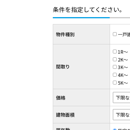
条件を指定してください。
物件種別
一戸
1R～
2K～
間取り
3K～
4K～
5K～
価格
建物面積
築年数