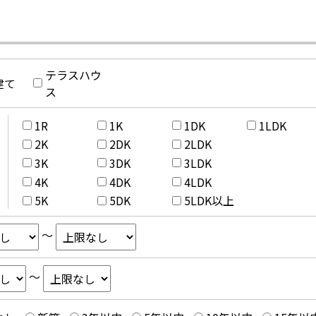
テラスハウ
建て
ス
1R
1K
1DK
1LDK
2K
2DK
2LDK
3K
3DK
3LDK
4K
4DK
4LDK
5K
5DK
5LDK以上
～
～