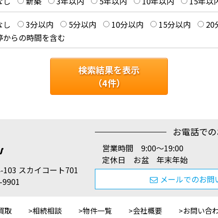
なし
新築
3年以内
5年以内
10年以内
15年以
なし
3分以内
5分以内
10分以内
15分以内
2
停からの時間を含む
検索結果を表示
（
4
件）
お電話での
営業時間 9:00〜19:00
定休日 お盆 年末年始
-103 スカイコート701
メールでのお問
-9901
買取
相続相談
物件一覧
会社概要
お問い合