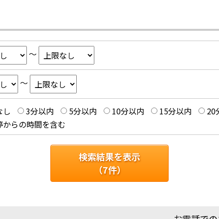
～
～
なし
3分以内
5分以内
10分以内
15分以内
2
停からの時間を含む
検索結果を表示
（
7
件）
お電話での