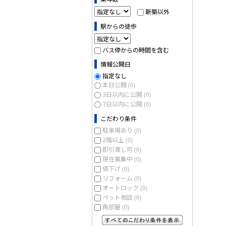
新築以外
駅からの徒歩
バス停からの時間を含む
情報公開日
指定なし
本日公開
(0)
3日以内に公開
(0)
7日以内に公開
(0)
こだわり条件
駐車場あり
(0)
2階以上
(0)
即引渡し可
(0)
現在募集中
(0)
値下げ
(0)
リフォーム
(0)
オートロック
(0)
ペット相談
(0)
角部屋
(0)