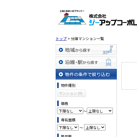
トップ
>
分譲マンション一覧
地域から探す
沿線・駅から探す
物件の条件で絞り込む
物件種別
マンション (0)
価格
～
専有面積
～
築年数