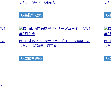
した。 令和7年2月完成
した
収益物件建築
収
しま
岡山市北区平野 デザイナーズコーポを建築しま
岡山
した。 令和5年11月完成
した
収益物件建築
収
まし