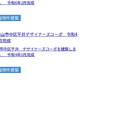
。 令和6年2月完成
益物件建築
市中区平井 デザイナーズコーポを建築しま
。 令和4年3月完成
益物件建築