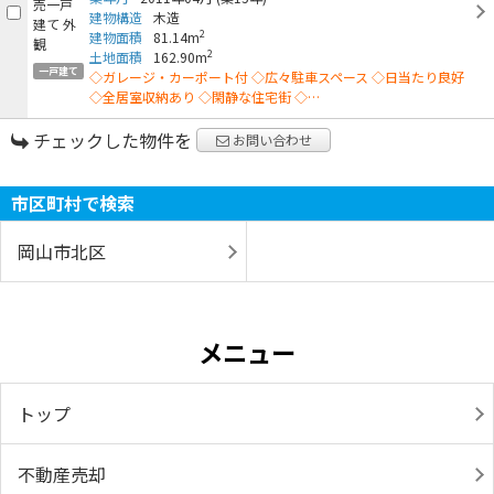
建物構造
木造
2
建物面積
81.14m
2
土地面積
162.90m
一戸建て
◇ガレージ・カーポート付 ◇広々駐車スペース ◇日当たり良好
◇全居室収納あり ◇閑静な住宅街 ◇…
チェックした物件を
お問い合わせ
市区町村で検索
岡山市北区
メニュー
トップ
不動産売却