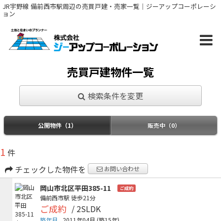
JR宇野線 備前西市駅周辺の売買戸建・売家一覧｜ジーアップコーポレーシ
ョン
売買戸建物件一覧
検索条件を変更
公開物件（1）
販売中（0）
1
件
チェックした物件を
お問い合わせ
岡山市北区平田385-11
ご成約
備前西市駅
徒歩21分
ご成約
/ 2SLDK
築年月
2011年04月
(築15年)